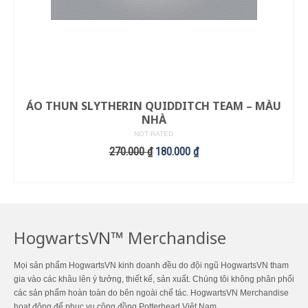
ÁO THUN SLYTHERIN QUIDDITCH TEAM – MÀU
NHÀ
NOT RATED
270.000
₫
180.000
₫
LỰA CHỌN CÁC TÙY CHỌN
HogwartsVN™ Merchandise
Mọi sản phẩm HogwartsVN kinh doanh đều do đội ngũ HogwartsVN tham
gia vào các khâu lên ý tưởng, thiết kế, sản xuất. Chúng tôi không phân phối
các sản phẩm hoàn toàn do bên ngoài chế tác. HogwartsVN Merchandise
hoạt động để phục vụ cộng đồng Potterhead Việt Nam.