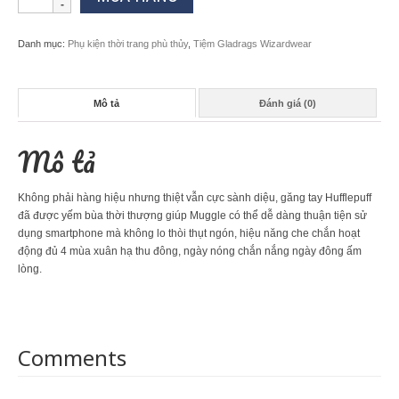
tay
phù
thuỷ
Danh mục:
Phụ kiện thời trang phù thủy
,
Tiệm Gladrags Wizardwear
Hufflepuff
số
lượng
Mô tả
Đánh giá (0)
Mô tả
Không phải hàng hiệu nhưng thiệt vẫn cực sành diệu, găng tay Hufflepuff
đã được yếm bùa thời thượng giúp Muggle có thể dễ dàng thuận tiện sử
dụng smartphone mà không lo thòi thụt ngón, hiệu năng che chắn hoạt
động đủ 4 mùa xuân hạ thu đông, ngày nóng chắn nắng ngày đông ấm
lòng.
Comments