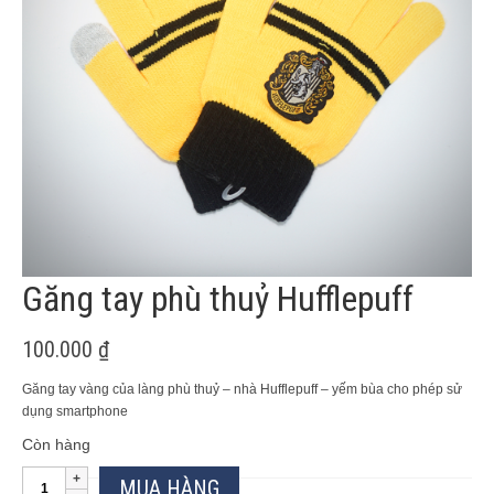
Găng tay phù thuỷ Hufflepuff
100.000
₫
Găng tay vàng của làng phù thuỷ – nhà Hufflepuff – yếm bùa cho phép sử
dụng smartphone
Còn hàng
Găng
MUA HÀNG