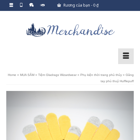
Rương của bạn
-
0
₫
Home
»
MUA SẮM
»
Tiệm Gladrags Wizardwear
»
Phụ kiện thời trang phù thủy
»
Găng
tay phù thuỷ Hufflepuff