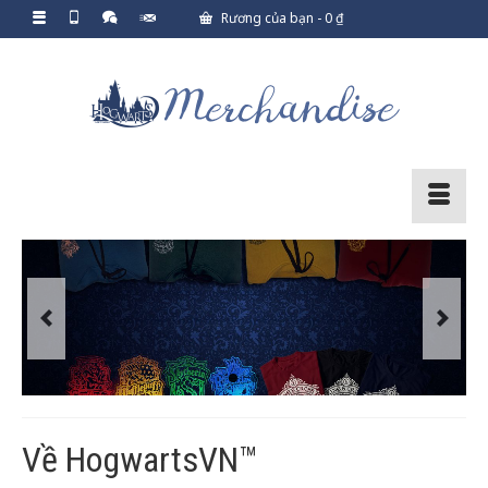
Rương của bạn
-
0
₫
Previous
Next
Về HogwartsVN™