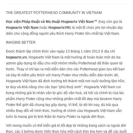
THE GREATEST POTTERHEAD COMMUNITY IN VIETNAM
Học viện Pháp thuật và Ma thuật Hogwarts Việt Nam™
(hay còn gọi là
Hogwarts Việt Nam
hoặc
HogwartsVN
) là một tổ chức phi lợi nhuận đại
diện cho cộng đồng người yêu thích
Harry Potter
lớn nhất tại Việt Nam.
IMAGINE BETTER
Được thành lập chính thức vào ngày 13 tháng 1 năm 2013 ở địa chỉ
hogwarts.vn
, Hogwarts Việt Nam là một hướng đi hoàn toàn mới do ba
admin gây dựng từ đầu cho một nhóm nhiều Potterhead đã thân quen từ
trước. Thay vì chỉ tạo ra một diễn đàn cho các Potterhead giao lưu kết bạn
và bày tỏ niềm yêu thích với
Harry Potter
như nhiều diễn đàn trước đó,
Hogwarts Việt Nam đã định hướng trở thành một nơi nuôi dưỡng tâm hồn,
tư duy và khả năng cho các bạn “phù thuỷ sinh”. Hogwarts Việt Nam coi
trọng những giá trị nhân văn từ góc độ văn hoá, xã hội và chính trị của tác
phẩm
Harry Potter
cũng như những phẩm chất tốt đẹp mà fandom
Harry
Potter
thế giới đã chung tay gây dựng. Vì thế, từ đó tới nay, dù trải qua
nhiều thay đổi về hình thức, hướng đi chính của Hogwarts Việt Nam vẫn
luôn là mang giá trị tinh thần từ
Harry Potter
ra ngoài đời thực.
Với mong muốn có thể biến giá trị tốt đẹp từ những trang sách ra ngoài đời
thực, các ý tưởng được hiện thực hóa một cách tròn trịa hơn và để các buổi