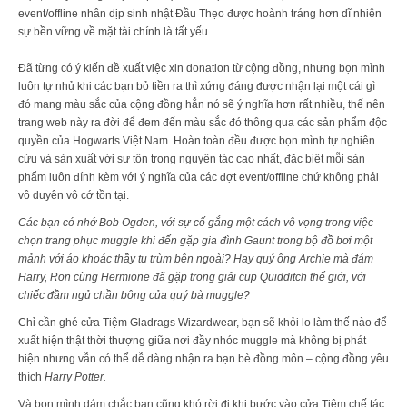
event/offline nhân dịp sinh nhật Đầu Thẹo được hoành tráng hơn dĩ nhiên
sự bền vững về mặt tài chính là tất yếu.
Đã từng có ý kiến đề xuất việc xin donation từ cộng đồng, nhưng bọn mình
luôn tự nhủ khi các bạn bỏ tiền ra thì xứng đáng được nhận lại một cái gì
đó mang màu sắc của cộng đồng hẳn nó sẽ ý nghĩa hơn rất nhiều, thế nên
trang web này ra đời để đem đến màu sắc đó thông qua các sản phẩm độc
quyền của Hogwarts Việt Nam. Hoàn toàn đều được bọn mình tự nghiên
cứu và sản xuất với sự tôn trọng nguyên tác cao nhất, đặc biệt mỗi sản
phẩm luôn đính kèm với ý nghĩa của các đợt event/offline chứ không phải
vô duyên vô cớ tồn tại.
Các bạn có nhớ Bob Ogden, với sự cố gắng một cách vô vọng trong việc
chọn trang phục muggle khi đến gặp gia đình Gaunt trong bộ đồ bơi một
mảnh với áo khoác thầy tu trùm bên ngoài?
Hay quý ông Archie mà đám
Harry, Ron cùng Hermione đã gặp trong giải cup Quidditch thế giới, với
chiếc đầm ngủ chần bông của quý bà muggle?
Chỉ cần ghé cửa Tiệm Gladrags Wizardwear, bạn sẽ khỏi lo làm thế nào để
xuất hiện thật thời thượng giữa nơi đầy nhóc muggle mà không bị phát
hiện nhưng vẫn có thể dễ dàng nhận ra bạn bè đồng môn – cộng đồng yêu
thích
Harry Potter.
Và bọn mình dám chắc bạn cũng khó rời đi khi bước vào cửa Tiệm chế tác