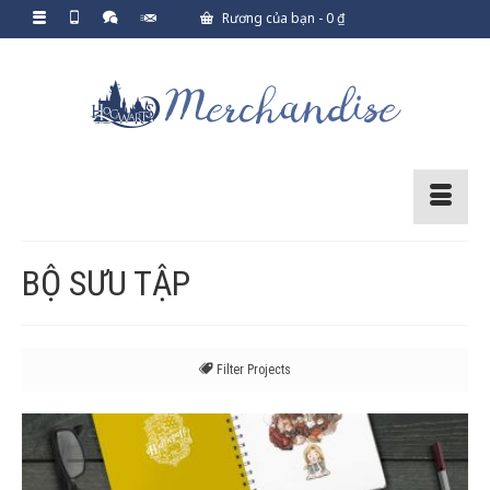
Rương của bạn
-
0
₫
BỘ SƯU TẬP
Filter Projects
Tất cả
Gladrags