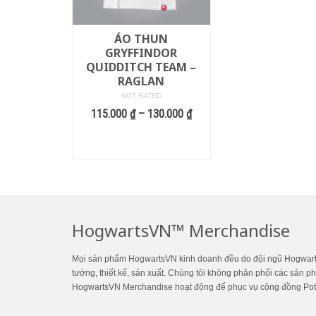
ÁO THUN
GRYFFINDOR
QUIDDITCH TEAM –
RAGLAN
NOT RATED
115.000
₫
–
130.000
₫
LỰA CHỌN CÁC TÙY
CHỌN
HogwartsVN™ Merchandise
Mọi sản phẩm HogwartsVN kinh doanh đều do đội ngũ Hogwarts
tưởng, thiết kế, sản xuất. Chúng tôi không phân phối các sản p
HogwartsVN Merchandise hoạt động để phục vụ cộng đồng Pot