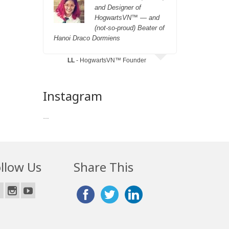
and Designer of
HogwartsVN™ — and
(not-so-proud) Beater of
Hanoi Draco Dormiens
Vietnam
LL
- HogwartsVN™ Founder
Lohmbin
-
Instagram
…
llow Us
Share This