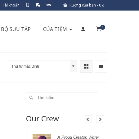
Tài khoản
Rương của bạn
-
0
₫
0
BỘ SƯU TẬP
CỬA TIỆM
Thứ tự mặc định
Search
for:
Our Crew
A Proud Creator, Writer,