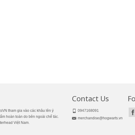
Contact Us
Fo
VN tham gia vào các khâu lên ý
0947168091
hẩm hoàn toàn do bên ngoài chế tác.
merchandise@hogwarts.vn
terhead Việt Nam.