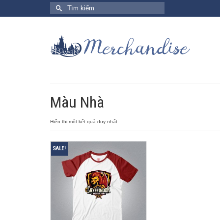
Search
for:
Màu Nhà
Hiển thị một kết quả duy nhất
SALE!